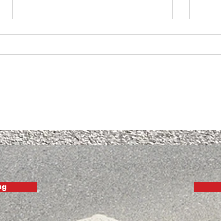
Mir 
Zusammentreffen der
Garagen aus dem Berner
Oberland
ng