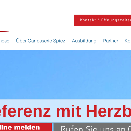
Kontakt / Öffnungszeite
nose
Über Carrosserie Spiez
Ausbildung
Partner
Ko
eferenz mit Herzb
line melden
Rufen Sie uns an 