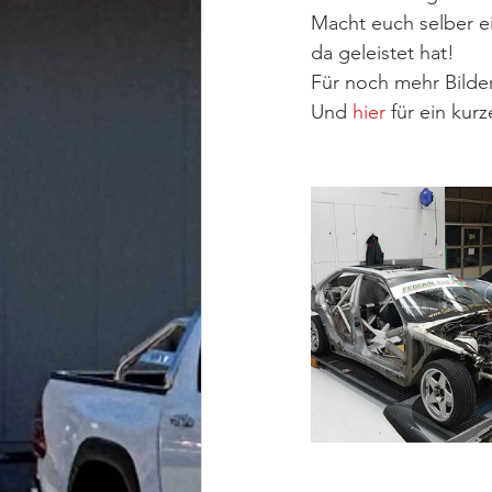
Macht euch selber ein
da geleistet hat!
Für noch mehr Bilder
Und 
hier
 für ein kur