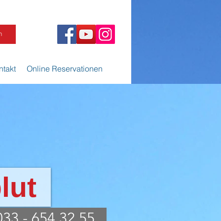
n
ntakt
Online Reservationen
lut
033 - 654 32 55