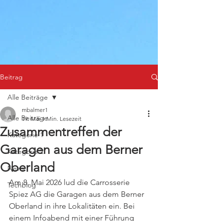
Beitrag
Alle Beiträge
mbalmer1
Alle Beiträge
19. Mai
1 Min. Lesezeit
Zusammentreffen der
Kategorie 1
Garagen aus dem Berner
Kategorie 2
Oberland
News
Am 8. Mai 2026 lud die Carrosserie 
Techblog
Spiez AG die Garagen aus dem Berner 
Oberland in ihre Lokalitäten ein. Bei 
einem Infoabend mit einer Führung 