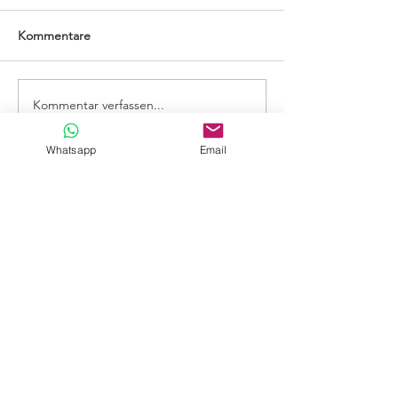
Kommentare
Mir si drbi! Du ou?
Frohe Weihnach
Kommentar verfassen...
Whatsapp
Email
Datenschutzerklärung
Impressum