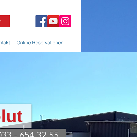
n
ntakt
Online Reservationen
lut
033 - 654 32 55