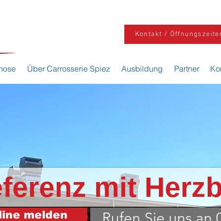
Kontakt / Öffnungszeite
nose
Über Carrosserie Spiez
Ausbildung
Partner
Ko
eferenz mit Herzb
line melden
Rufen Sie uns an 