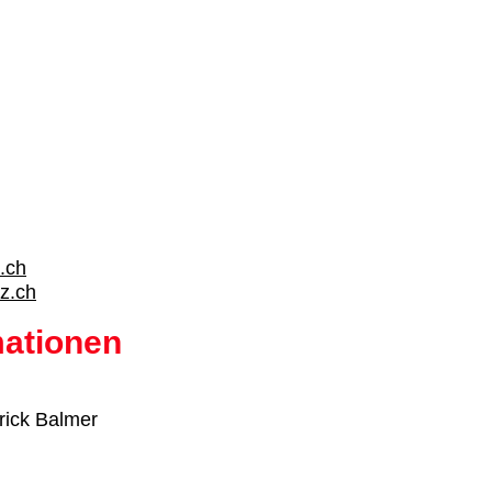
.ch
z.ch
mationen
rick Balmer