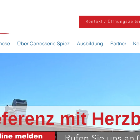
Kontakt / Öffnungszeite
nose
Über Carrosserie Spiez
Ausbildung
Partner
Ko
eferenz mit Herzb
line melden
Rufen Sie uns an 