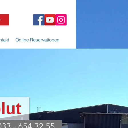
n
ntakt
Online Reservationen
lut
033 - 654 32 55