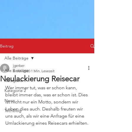
Beitrag
Alle Beiträge
jgerber
Alle Beiträge
6. Juli 2020
1 Min. Lesezeit
Neulackierung Reisecar
Kategorie 1
Wer immer tut, was er schon kann, 
Kategorie 2
bleibt immer das, was er schon ist. Dies 
News
ist nicht nur ein Motto, sondern wir 
Leben dies auch. Deshalb freuten wir 
Techblog
uns auch, als wir eine Anfrage für eine 
Umlackierung eines Reisecars erhielten.