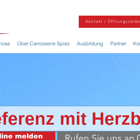
Kontakt / Öffnungszeite
nose
Über Carrosserie Spiez
Ausbildung
Partner
Ko
eferenz mit Herzb
line melden
Rufen Sie uns an 