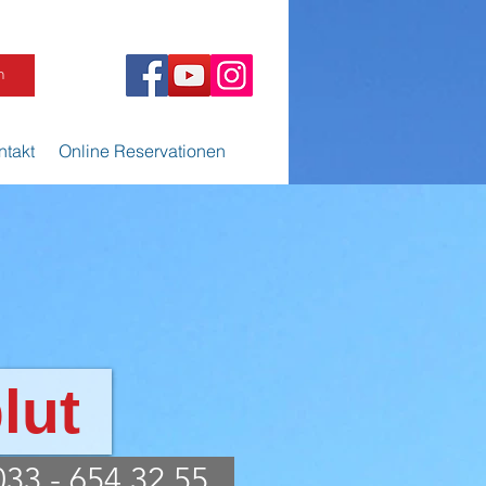
n
ntakt
Online Reservationen
lut
033 - 654 32 55