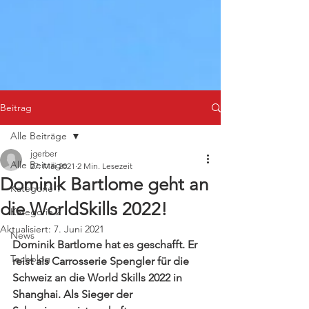
Beitrag
Alle Beiträge
jgerber
Alle Beiträge
27. Mai 2021
2 Min. Lesezeit
Dominik Bartlome geht an
Kategorie 1
die WorldSkills 2022!
Kategorie 2
Aktualisiert:
7. Juni 2021
News
Dominik Bartlome hat es geschafft. Er 
Techblog
reist als Carrosserie Spengler für die 
Schweiz an die World Skills 2022 in 
Shanghai. Als Sieger der 