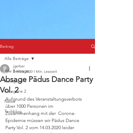
Beitrag
Alle Beiträge
jgerber
Alle Beiträge
3. März 2020
1 Min. Lesezeit
Absage Pädus Dance Party
Kategorie 1
Vol. 2
Kategorie 2
Aufgrund des Veranstaltungsverbots 
News
über 1000 Personen im 
Techblog
Zusammenhang mit der  Corona-
Epidemie müssen wir Pädus Dance 
Party Vol. 2 vom 14.03.2020 leider 