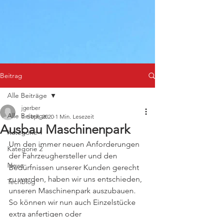
Beitrag
Alle Beiträge
jgerber
Alle Beiträge
1. Sept. 2020
1 Min. Lesezeit
Ausbau Maschinenpark
Kategorie 1
Um den immer neuen Anforderungen 
Kategorie 2
der Fahrzeughersteller und den 
News
Bedürfnissen unserer Kunden gerecht 
zu werden, haben wir uns entschieden, 
Techblog
unseren Maschinenpark auszubauen. 
So können wir nun auch Einzelstücke 
extra anfertigen oder 