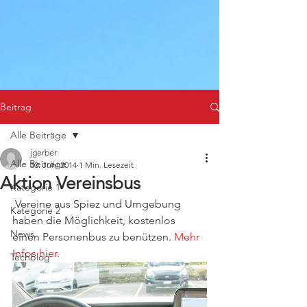
Beitrag
Alle Beiträge
jgerber
Alle Beiträge
30. Juni 2014
1 Min. Lesezeit
Aktion Vereinsbus
Kategorie 1
 Vereine aus Spiez und Umgebung 
Kategorie 2
haben die Möglichkeit, kostenlos 
News
einen Personenbus zu benützen. 
Mehr 
Infos hier.
Techblog