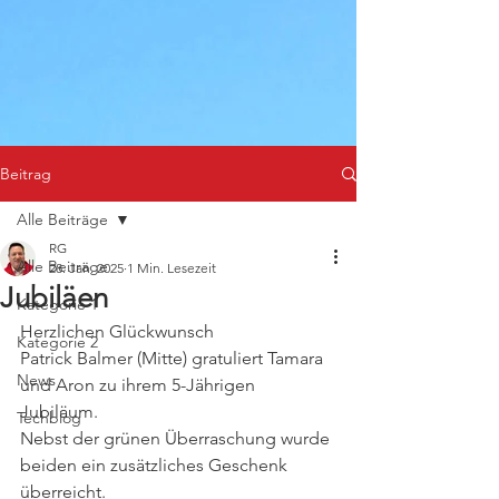
Beitrag
Alle Beiträge
RG
Alle Beiträge
28. Jan. 2025
1 Min. Lesezeit
Jubiläen
Kategorie 1
Herzlichen Glückwunsch
Kategorie 2
Patrick Balmer (Mitte) gratuliert Tamara 
News
und Aron zu ihrem 5-Jährigen 
Jubiläum. 
Techblog
Nebst der grünen Überraschung wurde 
beiden ein zusätzliches Geschenk 
überreicht. 